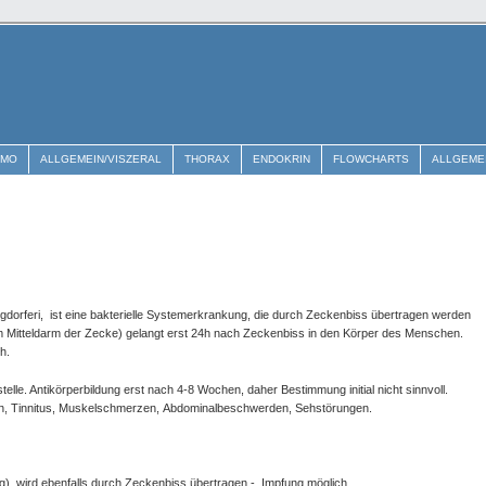
EMO
ALLGEMEIN/VISZERAL
THORAX
ENDOKRIN
FLOWCHARTS
ALLGEME
rgdorferi, ist eine bakterielle Systemerkrankung, die durch Zeckenbiss übertragen werden
 (im Mitteldarm der Zecke) gelangt erst 24h nach Zeckenbiss in den Körper des Menschen.
ich.
stelle. Antikörperbildung erst nach 4-8 Wochen, daher Bestimmung initial nicht sinnvoll.
 Tinnitus, Muskelschmerzen, Abdominalbeschwerden, Sehstörungen.
), wird ebenfalls durch Zeckenbiss übertragen - Impfung möglich.