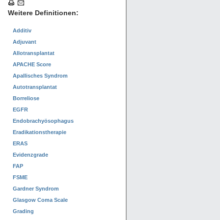
Weitere Definitionen:
Additiv
Adjuvant
Allotransplantat
APACHE Score
Apallisches Syndrom
Autotransplantat
Borreliose
EGFR
Endobrachyösophagus
Eradikationstherapie
ERAS
Evidenzgrade
FAP
FSME
Gardner Syndrom
Glasgow Coma Scale
Grading