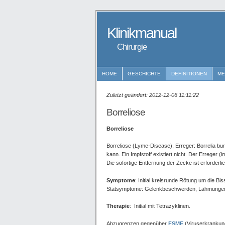
Klinikmanual
Chirurgie
HOME
GESCHICHTE
DEFINITIONEN
M
Zuletzt geändert: 2012-12-06 11:11:22
Borreliose
Borreliose
Borreliose (Lyme-Disease), Erreger: Borrelia bu
kann. Ein Impfstoff existiert nicht. Der Erreger
Die sofortige Entfernung der Zecke ist erforderl
Symptome
: Initial kreisrunde Rötung um die Bis
Stätsymptome: Gelenkbeschwerden, Lähmungen,
Therapie
: Initial mit Tetrazyklinen.
Abzugrenzen gegenüber
FSME
(Viruserkrankung