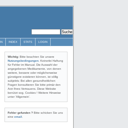
IN
INDEX
STATS
LOGIN
Wichtig:
Bitte beachten Sie unsere
Nutzungsbedingungen
. Keinerlei Haftung
für Fehler im Manual. Die Auswahl der
angegebenen Medikamente, von denen
weitere, bessere oder möglicherweise
günstigere existieren können, ist völlig
subjektiv. Bei allen gesundheitlichen
Fragen konsultieren Sie bitte primär den
Arzt Ihres Vertrauens. Diese Website
benützt sog. Cookies ! Weitere Hinweise
unter 'Allgemein'.
Fehler gefunden ?
Bitte schicken Sie uns
eine
email
.