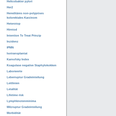
Helicobakter pylori
Her2
Hereditäres non-polypöses
kolorektales Karzinom
Heterotop
Hirntod
Intention To Treat Prinzip
Inzidenz
IPMN
Isotransplantat
Karnofsky Index
Koagulase negative Staphylokokken
Laborwerte
Leberruptur Gradeinteilung
Leitlinien
Letalität
Lifetime risk
Lymphknotenminima
Milzruptur Gradeinteilung
Morbidität